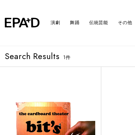
演劇
舞踊
伝統芸能
その他
Search Results
1
件