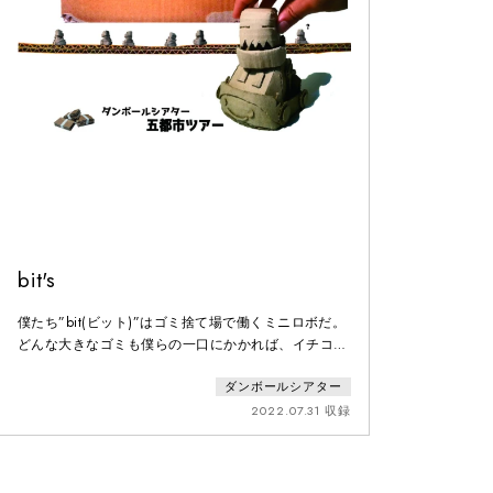
bit's
僕たち”bit(ビット)”はゴミ捨て場で働くミニロボだ。
どんな大きなゴミも僕らの一口にかかれば、イチコロ
さ。ガジガジガジガジ！今日も景気よくガラクタをぶ
ダンボールシアター
っ壊してたら、「痛い！」中から、戦争用ロボが出て
きた。やばい。
2022.07.31 収録