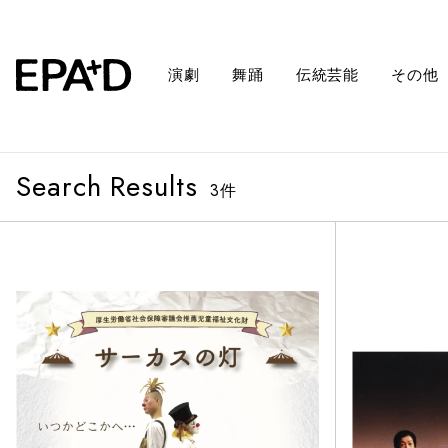
演劇
舞踊
伝統芸能
その他
Search Results
3
件