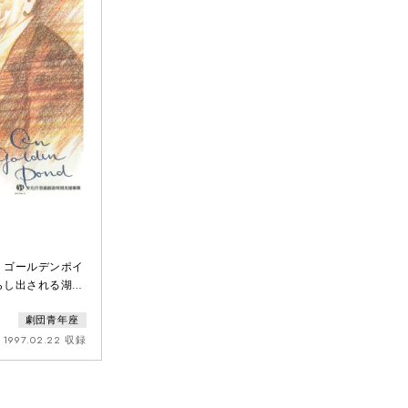
、ゴールデンポイ
らし出される湖面
静な別荘は都会の
劇団青年座
すらぎの場であっ
で頑固ものでユー
1997.02.22 収録
老いと忍び寄る＜
た。妻エセルは対
が最近の夫が気が