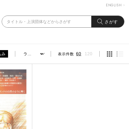
ENGLISH
さがす
表示件数
60
120
込み