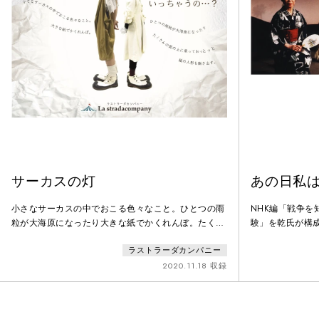
サーカスの灯
あの日私
小さなサーカスの中でおこる色々なこと。ひとつの雨
NHK編「戦争
粒が大海原になったり大きな紙でかくれんぼ。たくさ
験」を乾氏が構
んの筒の上に乗っておっとっと、紙の人形も動き出
えた」 第二話
ラストラーダカンパニー
す。ある日、サーカスを乗せた汽車がやって来た。そ
「母さん、水を
の先にあるのは真っ白なサーカステント。あれれ？サ
どこへいったの
2020.11.18 収録
ーカスを始めようとするも星が落っこちてきちゃった
んだけど。...どうしよう？サーカスはいつの間にかや
って来て、いつの間にか去っていく。あたりまえのこ