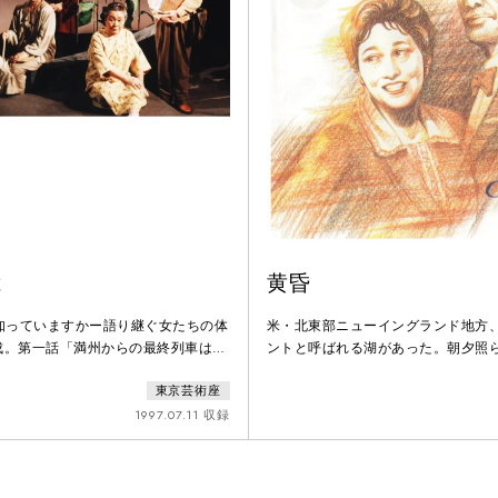
は
黄昏
を知っていますかー語り継ぐ女たちの体
米・北東部ニューイングランド地方
成。第一話「満州からの最終列車は燃
ントと呼ばれる湖があった。朝夕照
「艦砲の嵐をくぐりぬけて」 第三話
はまさに《黄金》に輝き、湖畔の閑
東京芸術座
ちょうだい」 第四話「ムッちゃんは
喧騒から離れ一夏を過ごす人々のや
」
た。間もなく80歳のノーマンは厳格
1997.07.11 収録
モアと教養を持ち合わせていたが、
その時＞への影におびえ苛立ってい
照的に変わらぬ快活さを見せている