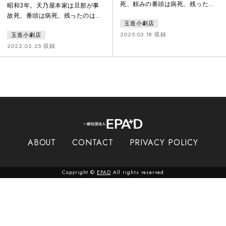
死、頼みの番頭は病死、残ったの
昭和3年。天乃屋本家は旦那が事
は病弱で婿の来手のない跡取り娘
故死、番頭は病死、残ったのは跡
玉造小劇店
のシズ一人。せめて一代だけでも
取り娘の病弱なシズ一人。病弱な
繋げれば、シズが死んだ後は分家
2025.03.18 収録
玉造小劇店
娘には婿の来手がなくこのままで
に吸収すればいい。そして白羽の
は本家がつぶれると、親戚一同困
2022.02.25 収録
矢が立ったのが、分家の手代、伊
っていた。せめて一代だけでも繋
助であった。計画は順調に思われ
げれば、何とかなるかもと考え都
たのだが…。転がりゆく人々の運
合のいい男として白羽の矢が立っ
命が辿り着く先は…「それやった
たのが手代・伊助であった。伊助
ら」まぁいいか。という日本人特
は断れず、本家の旦那に就任して
有の曖昧な処世術で繋がって行く
しまう。計画は順調に思われたの
女たちのしたたかな物語、完全
だが…。古典芸能とのコラボ企画
版・狂言v
として誕生した「わ芝居」シリー
ズ第二弾。
ABOUT
CONTACT
PRIVACY POLICY
Copyright ©
EPAD
All rights reserved