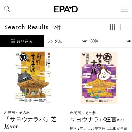
Search Results
2
件
絞り込み
わ芝居～その弐
わ芝居～その参
「サヨウナラバ」芝
サヨウナラバ狂言ver.
居ver.
昭和3年。天乃屋本家は旦那が事故