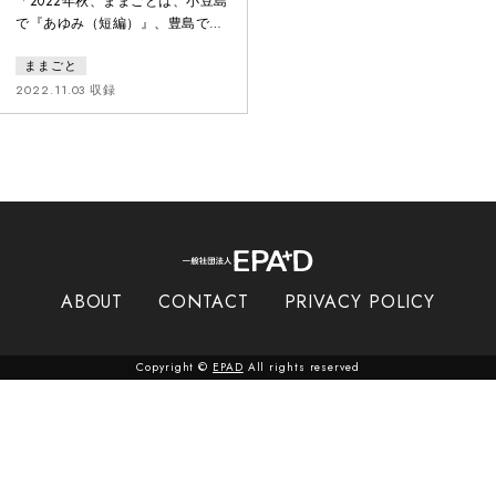
「2022年秋、ままごとは、小豆島
で『あゆみ（短編）』、豊島で
『反復かつ連続』の公演を行いま
ままごと
した。本映像はその公演前後の7日
間の記録です。」瀬戸内国際芸術
2022.11.03 収録
祭2013より、小豆島での演劇活動
を継続的に行ってきた劇団「まま
ごと」。これまで坂手エリアを中
心に、島の歴史や記憶から創作し
た《おさんぽ演劇》や島民と共に
つくり上げた肝試し演劇《小豆島
きもだめスイッチ》、珈琲や軽食
のほかに演劇やダンスパフォーマ
ン
ABOUT
CONTACT
PRIVACY POLICY
Copyright ©
EPAD
All rights reserved