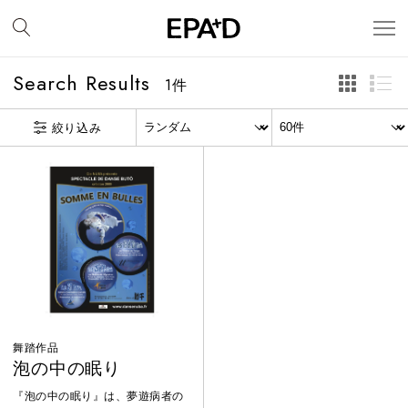
Search Results
1
件
絞り込み
舞踏作品
泡の中の眠り
『泡の中の眠り』は、夢遊病者の