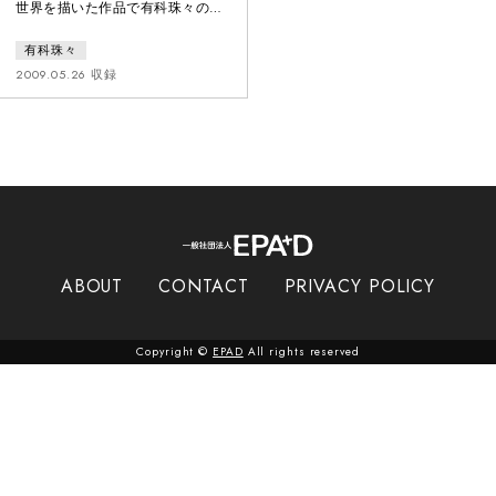
世界を描いた作品で有科珠々の振
付作品の一つである。映像作家
有科珠々
Philippe Thomertと共にパリの街
で撮影された。血まみれの夢遊病
2009.05.26 収録
者が街を彷徨い、舞台上の映像と
共鳴するように、二人の男と夢遊
病の女が登場する。彼らは暴力や
支配と服従を妄想しながらも、無
邪気な遊びに没頭していく。ナイ
トガウンを纏った女は、闇から聞
こえる笛の音に操られながら踊
る。映像、踊り、ライブ演奏の
ABOUT
CONTACT
PRIVACY POLICY
Copyright ©
EPAD
All rights reserved