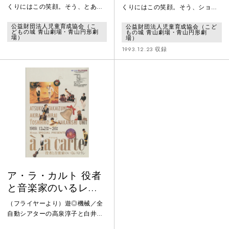
くりにはこの笑顔。そう、とある
くりにはこの笑顔。そう、ショー
レストランの一日をショートショ
トショートのお芝居とファンタス
公益財団法人児童育成協会（こ
公益財団法人児童育成協会（こど
ートのお芝居とファンタスティッ
ティックな音楽でつづる不思議の
どもの城 青山劇場・青山円形劇
もの城 青山劇場・青山円形劇
クな音楽でつづる「à la
国のレストラン「ア・ラ・カル
場）
場）
carte（ア・ラ・カルト）」。楽し
ト」。選りすぐりのメニューを胸
1993.12.23 収録
くって、セツなくって、今年もい
いっぱいに食べながら、今年もい
ろいろあったよなとか、来年も
ろいろあったよなとか、来年も
（は？）いいことありますように
（は？）いいことありますように
とか、そんなことを少しシミジミ
とか、そんなことを少しシミジミ
思っちゃいましょうか？だって、
思っちゃいましょうか？
ほらね。目の前にはこんなにおい
しそうなニッコリがあるんだもの
ね。
ア・ラ・カルト 役者
と音楽家のいるレス
トラン
（フライヤーより）遊◎機械／全
自動シアターの高泉淳子と白井晃
が不思議の国のヴァイオリン弾き