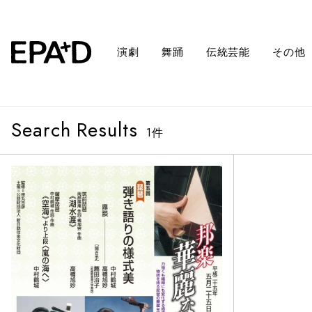
演劇
舞踊
伝統芸能
その他
Search Results
1
件