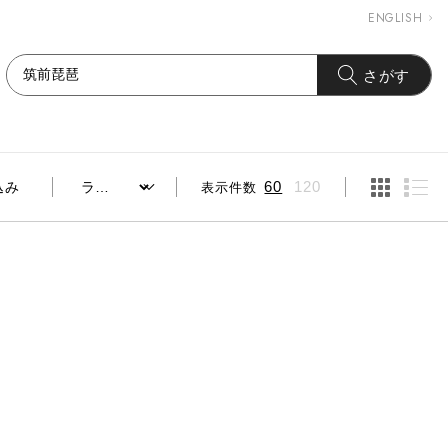
ENGLISH
さがす
表示件数
60
120
込み