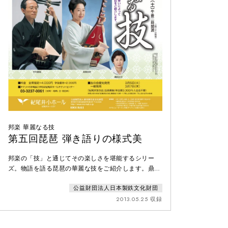
邦楽 華麗なる技
第五回琵琶 弾き語りの様式美
邦楽の「技」と通じてその楽しさを堪能するシリー
ズ。物語を語る琵琶の華麗な技をご紹介します。鼎
談 中村鶴城、高橋旭妙、薦田治子筑前琵琶「湖水
公益財団法人日本製鉄文化財団
渡」 高橋旭妙中村鶴城 作詞・作曲薩摩琵琶「空
海」から上段「嵐の海へ」 中村鶴城
2013.05.25 収録