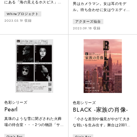
にある「海の見えるホスピス」で
男はカメラマン。女は耳のモデ
余命宣告を受けた人達が命を見つ
ル。待ち合わせに女はウエディン
Whiteプロジェクト
める、死と再生の物語。
グドレスで現れた。「結婚しまし
2023.03.19 収録
アクターズ仙台
ょう！」突然のプロポーズ。逃げ
込んだのは、オレンジ色の夕焼け
2023.09.18 収録
に染まった住宅展示場のモデルル
ーム。
色彩シリーズ
色彩シリーズ
Pearl
BLACK -家族の肖像-
真珠のような雪に閉ざされた火葬
「小さな差別や偏見がやがて大き
場の待合室・・・2つの物語「サ
な戦いを生み出す」舞台は2001年
ンフランシスコ発、バンクーバー
9月アメリカ同時多発テロ直前の
Gin's Bar
Gin's Bar
行き」 一人の女が最初に愛した