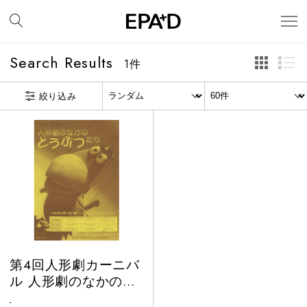
Search Results
1
件
絞り込み
第4回人形劇カーニバ
ル 人形劇のなかのど
うぶつたち
-