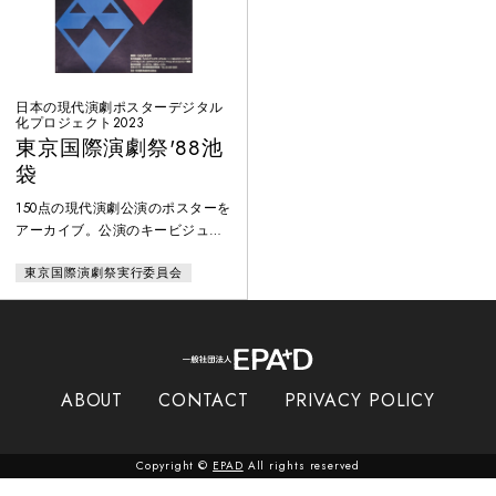
日本の現代演劇ポスターデジタル
化プロジェクト2023
東京国際演劇祭'88池
袋
150点の現代演劇公演のポスターを
アーカイブ。公演のキービジュア
ルがデジタル展開され難い、1960
東京国際演劇祭実行委員会
年代から80年代を中心に、紙で現
存するポスターをデジタル化。ポ
スターのセレクションは、1960年
代以降の舞台芸術系のポスターを
収集・保存、これまでも研究や
数々の展覧会に協力する等、演劇
ABOUT
CONTACT
PRIVACY POLICY
公演のポスターに造詣が深い、ポ
スターハリス・カンパニー社代表
の笹目浩之氏が担当。
Copyright ©
EPAD
All rights reserved