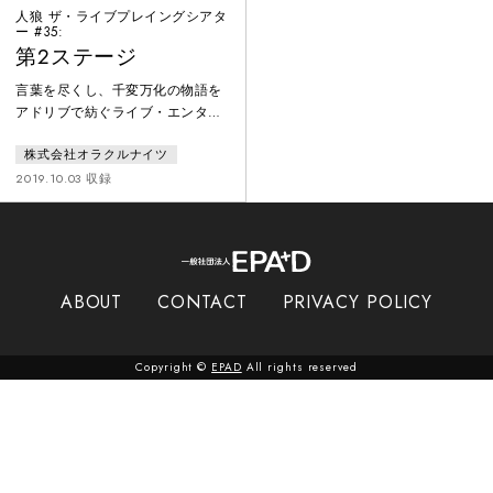
人狼 ザ・ライブプレイングシアタ
ー #35:
第2ステージ
言葉を尽くし、千変万化の物語を
アドリブで紡ぐライブ・エンター
テインメント。脚本はオープニン
株式会社オラクルナイツ
グのみ。俳優はパーティーゲーム
「人狼」のルールを用いて、人間
2019.10.03 収録
vs 人狼の戦いを即興で繰り広げ
る。多種多様な世界観があり、本
作品では地球をめざす宇宙船の中
で、4つの種族が種の存亡をかけ
て戦う。１３名の中に潜む３匹の
ABOUT
CONTACT
PRIVACY POLICY
人狼を、人間は処刑できるのか？
繰り返される昼と夜が、手に汗握
る人間ドラマを描き出す。
Copyright ©
EPAD
All rights reserved