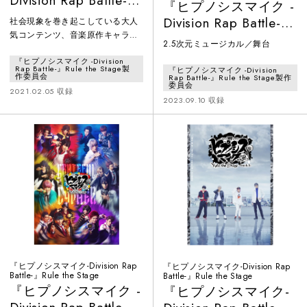
Division Rap Battle-』
『ヒプノシスマイク -
Rule the Stage -
Division Rap Battle-』
社会現象を巻き起こしている大人
track.4-
気コンテンツ、音楽原作キャラク
Rule the Stage -Battle
2.5次元ミュージカル／舞台
ターラッププロジェクト『ヒプノ
of Pride 2023-
『ヒプノシスマイク -Division
シスマイク -Division Rap Battle-』
Rap Battle-』Rule the Stage製
『ヒプノシスマイク -Division
を舞台化！第4弾はイケブクロ・
作委員会
Rap Battle-』Rule the Stage製作
委員会
ディビジョン“Buster Bros!!!“、ヨ
2021.02.05 収録
2023.09.10 収録
コハマ・ディビジョン“MAD
TRIGGER CREW“、シブヤ・ディ
ビジョン“Fling Posse”、シンジュ
ク・ディビジョン“麻天狼”の4つ
のディビジョンが揃い踏みする初
『ヒプノシスマイク-Division Rap
『ヒプノシスマイク-Division Rap
Battle-』Rule the Stage
Battle-』Rule the Stage
『ヒプノシスマイク -
『ヒプノシスマイク-