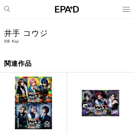
井手 コウジ
IDE Koji
関連作品