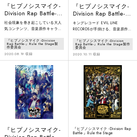
『ヒプノシスマイク-
『ヒプノシスマイク-
Division Rap Battle-』
Division Rap Battle-』
Rule the Stage -
Rule the Stage -
社会現象を巻き起こしている大人
キングレコード EVIL LINE
track.2-
track.3-
気コンテンツ、音楽原作キャラク
RECORDSが手掛ける、音楽原作キ
ターラッププロジェクト『ヒプノ
ャラクターラッププロジェクトと
『ヒプノシスマイク -Division
『ヒプノシスマイク -Division
シスマイク -Division Rap Battle-』
して、2017年9月に始動した『ヒ
Rap Battle-』Rule the Stage製
Rap Battle-』Rule the Stage製作
を舞台化！第2弾はシブヤ・ディ
プノシスマイク -Division Rap
作委員会
委員会
ビジョン“Fling Posse”とシンジュ
Battle-』。第一弾ミュージックビ
2020.08.19 収録
2020.10.11 収録
ク・ディビジョン“麻天狼”を中心
デオが公開直後にYouTube急上昇
に、舞台オリジナルキャラクター
ランキングにランクインするや否
のアサクサ・ディビジョン“鬼瓦ボ
や、その斬新な世界観や楽曲のク
ンバーズ”も登場し、舞台オリジナ
オリティの高さから瞬く間に音楽
ルストーリーを展開する。
シーンを席巻。HIPHOP界の有名ア
ーティストも作詞・作
『ヒプノシスマイク-
『ヒプノシスマイク -Division Rap
Battle-』Rule the Stage