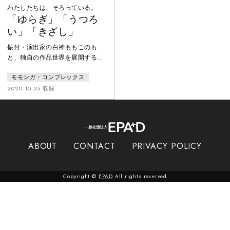
わたしたちは、そろっている。
「ゆらぎ」「うつろ
い」「きざし」
振付・演出家の白神ももこのも
と、独自の作品世界を展開するモ
モンガ・コンプレックスによる作
モモンガ・コンプレックス
品。白神は新型コロナウイルス感
染症対策で外出自粛期間中、会え
2020.10.25 収録
ない人や行けなくなった場所への
思いを馳せるなか「個と全体」に
ついて考えるようになった。そし
てこの体験をさまざまな情景から
一人の人間を浮かび上がらせる
ABOUT
CONTACT
PRIVACY POLICY
「伊勢物語」の構造に重ね、上演
という集団で取り組む表現形態の
なかで、どのように個の存在を放
Copyright ©
EPAD
All rights reserved
言し連ねていく