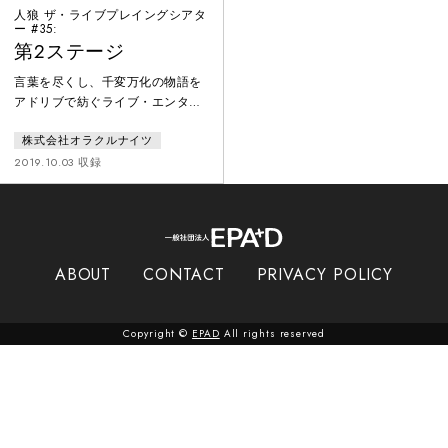
人狼 ザ・ライブプレイングシアタ
ー #35:
第2ステージ
言葉を尽くし、千変万化の物語を
アドリブで紡ぐライブ・エンター
テインメント。脚本はオープニン
株式会社オラクルナイツ
グのみ。俳優はパーティーゲーム
「人狼」のルールを用いて、人間
2019.10.03 収録
vs 人狼の戦いを即興で繰り広げ
る。多種多様な世界観があり、本
作品では地球をめざす宇宙船の中
で、4つの種族が種の存亡をかけ
て戦う。１３名の中に潜む３匹の
ABOUT
CONTACT
PRIVACY POLICY
人狼を、人間は処刑できるのか？
繰り返される昼と夜が、手に汗握
る人間ドラマを描き出す。
Copyright ©
EPAD
All rights reserved