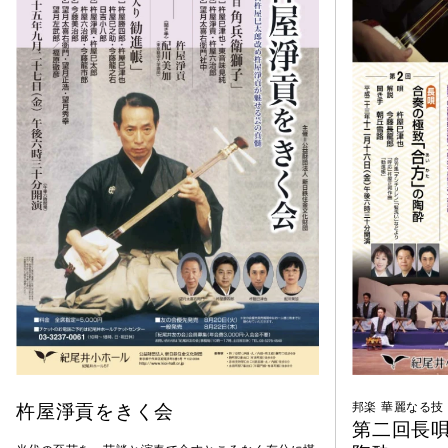
杵屋淨貢をきく会
邦楽 華麗なる技
第二回長唄