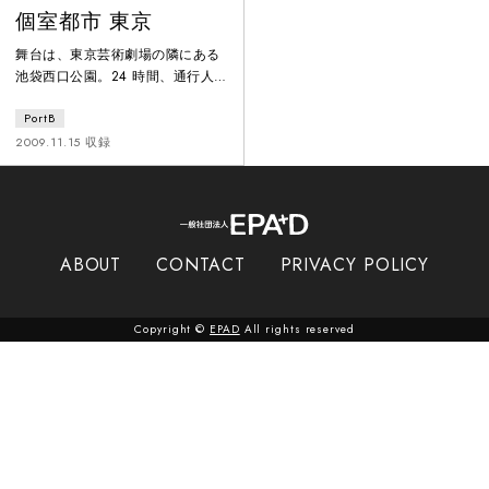
個室都市 東京
舞台は、東京芸術劇場の隣にある
池袋西口公園。24 時間、通行人な
ど、多様な人たちのコミュニティ
PortB
が形成されるこの場所に、高山は
個室ユニットを連ねたインスタレ
2009.11.15 収録
ーションを立ち上げた。1時間500
円の料金を支払えば、24 時間の滞
在も可能。個室内では高山らが行
った、公園を行き交ったりそこで
暮らしたりする人々のインタビュ
ABOUT
CONTACT
PRIVACY POLICY
ー映像が約370人分鑑賞できる。
また観客は、オプションメニュー
として用意されている「避
Copyright ©
EPAD
All rights reserved