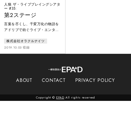
人狼 ザ・ライブプレイングシアタ
ー #35:
第2ステージ
言葉を尽くし、千変万化の物語を
アドリブで紡ぐライブ・エンター
テインメント。脚本はオープニン
株式会社オラクルナイツ
グのみ。俳優はパーティーゲーム
「人狼」のルールを用いて、人間
2019.10.03 収録
vs 人狼の戦いを即興で繰り広げ
る。多種多様な世界観があり、本
作品では地球をめざす宇宙船の中
で、4つの種族が種の存亡をかけ
て戦う。１３名の中に潜む３匹の
ABOUT
CONTACT
PRIVACY POLICY
人狼を、人間は処刑できるのか？
繰り返される昼と夜が、手に汗握
る人間ドラマを描き出す。
Copyright ©
EPAD
All rights reserved