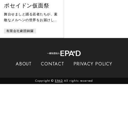
ポセイドン仮面祭
舞台せましと踊る若者たちが、素
敵なメルヘンの世界をお届けしま
す。 青い海にポッカリ浮かび上
有限会社劇団銅鑼
がった小さな島。この島から金鉱
が発見され、貧しかった人々の心
は浮かれ騒いでいます。ところ
が、そのかげに・・・今宵は年に
一度のポセイドンの祭り。若者達
は素晴らしい恋にめぐりあうため
ABOUT
CONTACT
PRIVACY POLICY
大忙し!!軽快なリズムにのせておく
るミュージカルファンタジー。
Copyright ©
EPAD
All rights reserved