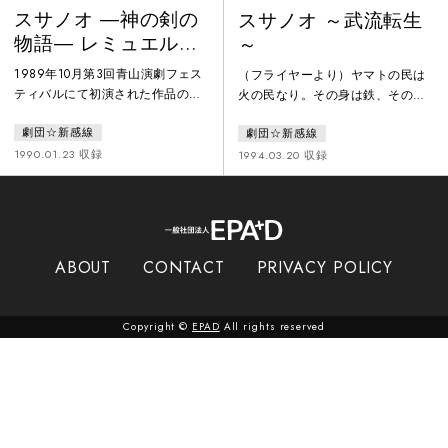
スサノオ ―神の剣の
スサノオ ～武流転生
物語― レミュエル・
～
ガリヴァ著「偽書倭
1989年10月第3回青山演劇フェス
（フライヤーより）ヤマトの民は
人伝」より
ティバルにて初演された作品のア
火の民なり。その身は鉄、その息
ンコール公演。当時まだ大阪を本
は炎。彼らの行くところ、山川
劇団☆新感線
劇団☆新感線
拠地にしていた「劇団☆新感線」
（やまかわ）ことごとに動（と
が大きく躍進する契機となった作
よ）み、国土（くにつち）みな震
1990.01.23 収録
1994.03.20 収録
品である。
（ゆ）りき。青山（あおやま）を
枯山（かれやま）となし河海（か
わうみ）をことごとに飲み干し、
国（くに）の内（うち）の人民
（ひとたみ）を多（おお）に死な
ABOUT
CONTACT
PRIVACY POLICY
しむる。
Copyright ©
EPAD
All rights reserved