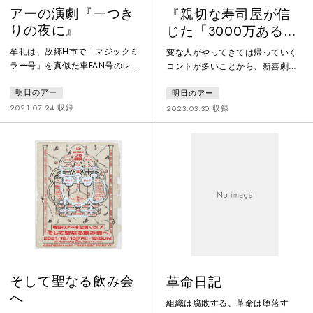
アーの演劇『一つき
『親切な寿司屋が信
りの夜に』
じた「3000万あるん
ですけど会ってもら
牟礼は、故郷H市で「マジックミ
変な人がやってきては帰っていく
えますか？」』
ラー号」を真似た車FAN号のレン
コントが多いことから、新喜劇シ
タル業を営む。息子かけると暮ら
ステムを取り入れた本作。「ちょ
明日のアー
明日のアー
す家に、離婚寸前の春野が娘きり
っと良いことを人にする」母親ゆ
を預ける。声を失ったきりの理由
ずりのモットーで生きる親切な寿
2021.07.24 収録
2023.03.30 収録
を探るうち、FAN号の常連たちが
司屋八木光太郎は立ち退きを迫ら
語る奇妙な性の物語が浮かび上が
れていた。再開発問題にゆれ、存
る。少年少女は森でプラモデルを
続をあきらめた日の出商店街の
作り、大人になる覚悟を抱く。さ
面々をよそに、八木は一発逆転の
まざまな性的倒錯者が現れるがラ
秘策を迷惑メールフォルダの中に
カンの欲望についての考えがベー
見出す。そして奇跡が起こるその
スになっている。
前に、７Ａちゃん家の暴れ草刈り
機が人を轢き始めた…！
そして聖なる飲み会
革命日記
へ
組織は腐敗する、革命は堕落す