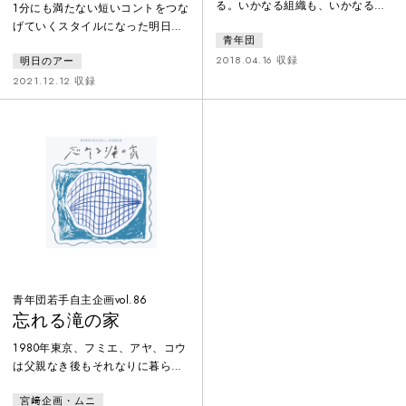
る。いかなる組織も、いかなる革
1分にも満たない短いコントをつな
命も。都市近郊の閑静な住宅街。
げていくスタイルになった明日の
青年団
ごく平凡な家庭が、二つのテロを
アーがコロナ禍で失われた「集団
企てる過激派集団のアジトになっ
2018.04.16 収録
明日のアー
のノリ」をテーマに作成したオム
ている。空港突入と大使館襲撃。
ニバスコント集。世の中はようや
2021.12.12 収録
日常を引きずりながら突き進む、
く飲み会が解禁され、おそるおそ
彼らの革命はどこへ向かっている
る社会が復調しはじめるその緊張
のだろうか。2017年4月に入学し
感と身体性と群れとして暮らすヒ
たこまばアゴラ演劇学校“無隣館”3
トの生活について。暴れ草刈り機
期生と青年団有志による合同公演
というその後の明日のアーにおい
として、 2012年に上演された『革
て不幸と暴力性の象徴となるもの
命日記』を6年ぶりに再演。A
が初めて登場する。
青年団若手自主企画vol.86
忘れる滝の家
1980年東京、フミエ、アヤ、コウ
は父親なき後もそれなりに暮らし
ている。ある日、コウと連絡が取
宮﨑企画・ムニ
れなくなる。洞窟を訪れ、ヘビに