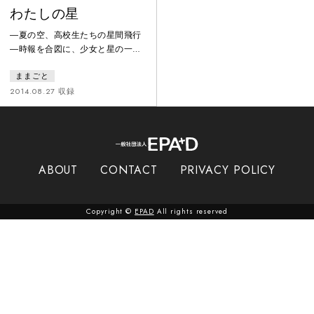
わたしの星
―夏の空、高校生たちの星間飛行
―時報を合図に、少女と星の一生
を描いた『わが星』。その世界観
ままごと
を引き継ぎ、一般公募で選ばれた
高校生キャスト＆スタッフとまま
2014.08.27 収録
ごと・柴幸男との共作により上演
された『わたしの星』。火星への
転校と、文化祭での発表をめぐ
る、高校生たちの１日を描く。
ABOUT
CONTACT
PRIVACY POLICY
Copyright ©
EPAD
All rights reserved