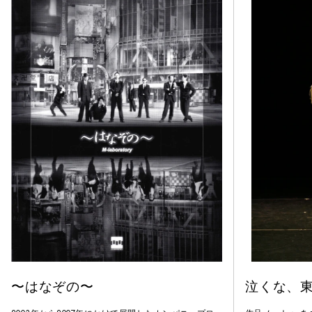
〜はなぞの〜
泣くな、