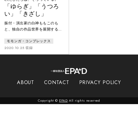
「ゆらぎ」「うつろ
い」「きざし」
振付・演出家の白神ももこのも
と、独自の作品世界を展開するモ
モンガ・コンプレックスによる作
モモンガ・コンプレックス
品。白神は新型コロナウイルス感
染症対策で外出自粛期間中、会え
2020.10.25 収録
ない人や行けなくなった場所への
思いを馳せるなか「個と全体」に
ついて考えるようになった。そし
てこの体験をさまざまな情景から
一人の人間を浮かび上がらせる
ABOUT
CONTACT
PRIVACY POLICY
「伊勢物語」の構造に重ね、上演
という集団で取り組む表現形態の
なかで、どのように個の存在を放
Copyright ©
EPAD
All rights reserved
言し連ねていく