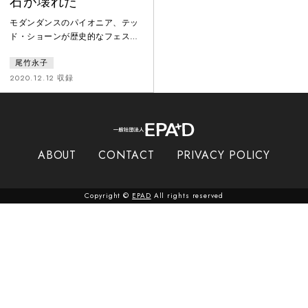
石が壊れた
モダンダンスのパイオニア、テッ
ド・ショーンが歴史的なフェステ
ィバルを創始したダンスセンタ
尾竹永子
ー、ジェイコブズ・ピローは、
2020年11月17日に火災に見舞われ
2020.12.12 収録
消失した。この巨大な損失を記
し、愛すべきジェイコブズ・ピロ
ーへのダンスアーティストと観客
の思いを表すためにダンスフィル
ム制作が企画され、尾竹永子は雪
ABOUT
CONTACT
PRIVACY POLICY
に埋もれた焼け跡のなかで踊っ
た。
Copyright ©
EPAD
All rights reserved