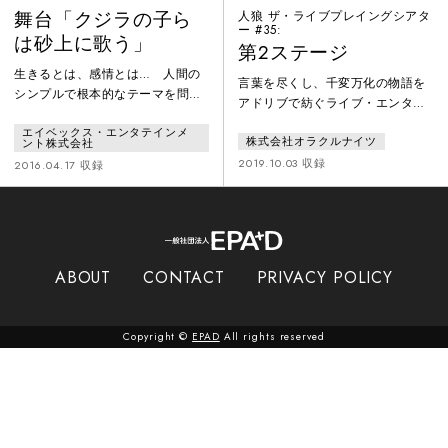
舞台「クジラの子ら
人狼 ザ・ライブプレイングシアタ
ー #35:
は砂上に歌う」
第2ステージ
生きるとは、感情とは… 人間の
言葉を尽くし、千変万化の物語を
シンプルで根本的なテーマを問い
アドリブで紡ぐライブ・エンター
かける話題の感動作―砂がすべて
テインメント。脚本はオープニン
エイベックス・エンタテインメ
を覆い尽くす世界。砂の海に浮か
株式会社オラクルナイツ
グのみ。俳優はパーティーゲーム
ント株式会社
ぶ巨大な漂泊船”泥クジラ”で暮ら
「人狼」のルールを用いて、人間
2019.10.03 収録
2016.04.17 収録
す人々の多くは、感情を発動源と
vs 人狼の戦いを即興で繰り広げ
する超能力”サイミア”を操る短命
る。多種多様な世界観があり、本
の種族だった。「下界から閉ざさ
作品では地球をめざす宇宙船の中
れた”泥クジラ”で短い一生を終え
で、4つの種族が種の存亡をかけて
る」その運命を受け入れる少年チ
戦う。１３名の中に潜む３匹の人
ャクロは、ある日漂着した廃墟船
ABOUT
CONTACT
PRIVACY POLICY
狼を、人間は処刑できるのか？繰
の中で一人の少女と出会い、少年
り返される昼と夜が、手に汗握る
少女たちの運命は大きく変わって
人間ドラマを描き出す。
いく
Copyright ©
EPAD
All rights reserved