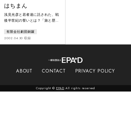
はちまん
浅見光彦と若者達に託された、戦
後半世紀の誓いとは？「旅と歴
史」編集部の依頼で長野県中野市
有限会社劇団銅鑼
を訪れた浅見光彦とフリーカメラ
マン・小内美由紀は八幡神社を巡
2002.04.30 収録
礼している飯島という老人に会
う。不思議な言葉を残して去った
老人は、その後秋田で死体となっ
て発見された。老人の足跡を辿っ
て全国の八幡神社を訪ねるうち
ABOUT
CONTACT
PRIVACY POLICY
に、元文部官僚のこの老人の戦後
の生き様と秘密を知ることにな
る。そして、今後は高知で文部省
Copyright ©
EPAD
All rights reserved
出身の若きエリート