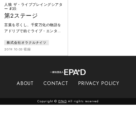
人狼 ザ・ライブプレイングシアタ
ー #35:
第2ステージ
言葉を尽くし、千変万化の物語を
アドリブで紡ぐライブ・エンター
テインメント。脚本はオープニン
株式会社オラクルナイツ
グのみ。俳優はパーティーゲーム
「人狼」のルールを用いて、人間
2019.10.03 収録
vs 人狼の戦いを即興で繰り広げ
る。多種多様な世界観があり、本
作品では地球をめざす宇宙船の中
で、4つの種族が種の存亡をかけ
て戦う。１３名の中に潜む３匹の
ABOUT
CONTACT
PRIVACY POLICY
人狼を、人間は処刑できるのか？
繰り返される昼と夜が、手に汗握
る人間ドラマを描き出す。
Copyright ©
EPAD
All rights reserved