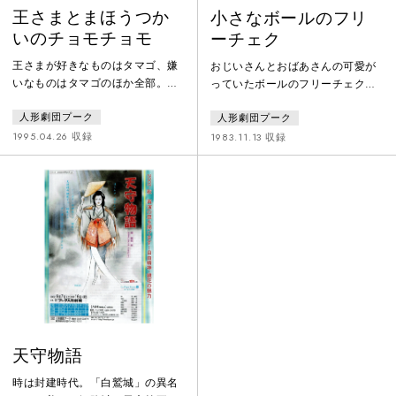
王さまとまほうつか
小さなボールのフリ
いのチョモチョモ
ーチェク
王さまが好きなものはタマゴ、嫌
おじいさんとおばあさんの可愛が
いなものはタマゴのほか全部。朝
っていたボールのフリーチェク
から晩まで時間にしばられて窮屈
が、悪者の凧のムラークにさらわ
人形劇団プーク
人形劇団プーク
な毎日。王さまは自由になりたく
れた。２人は手廻しオルガンと太
て逃げだすのですが、博士の発明
鼓を打ちならし凧のムラークに立
1995.04.26 収録
1983.11.13 収録
した「王さま発見機」で何処に隠
ち向かうのですが…。
れても見つけられてしまう。そこ
に魔法使いのチョモチョモが現れ
て王さまを眠らせてしまう。王さ
まが目を覚まさないので大臣と博
士は強力な注射をすると…。魔法
と注射がぶつかって、なんと王さ
まが二人に！一人は透明人間の王
さま、もう
天守物語
時は封建時代。「白鷲城」の異名