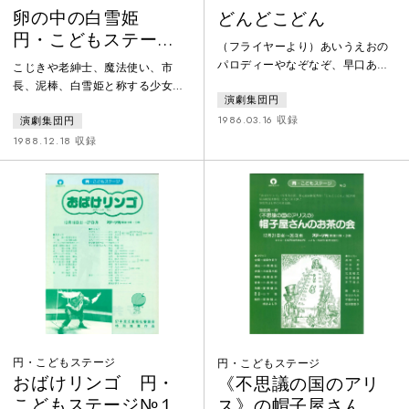
卵の中の白雪姫
どんどこどん
円・こどもステージ
（フライヤーより）あいうえおの
№７
パロディーやなぞなぞ、早口あそ
こじきや老紳士、魔法使い、市
び、しりとり、えかきうた…。日
長、泥棒、白雪姫と称する少女ら
演劇集団円
本語ならではの言葉あそびの世界
の前に突然現れた巨大な卵。大き
を、絵本のスライドなどを使っ
1986.03.16 収録
演劇集団円
な卵は回ったり光ったりしなが
て、楽しく展開します。劇場を出
ら、中に本当の白雪姫がいるので
1988.12.18 収録
たとき、みなさんの心に、きっと
はないかという夢を与える。本当
それまでとは違った日本語への感
の優しさとは何かを問いかけ、大
性がめばえはじめていることでし
人にとってはチクンと痛みを覚え
ょう。
させるような作品。
円・こどもステージ
円・こどもステージ
おばけリンゴ 円・
《不思議の国のアリ
こどもステージ№１
ス》の帽子屋さんの