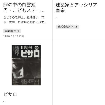
卵の中の白雪姫
建築家とアッシリア
円・こどもステージ
皇帝
№７
こじきや老紳士、魔法使い、市
-
長、泥棒、白雪姫と称する少女ら
株式会社パルコ
の前に突然現れた巨大な卵。大き
演劇集団円
な卵は回ったり光ったりしなが
ら、中に本当の白雪姫がいるので
1988.12.18 収録
はないかという夢を与える。本当
の優しさとは何かを問いかけ、大
人にとってはチクンと痛みを覚え
させるような作品。
ピサロ
-