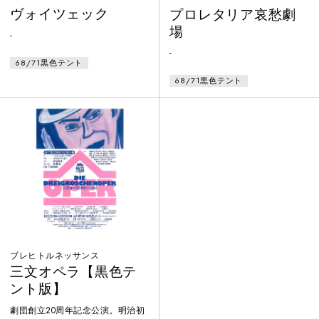
ヴォイツェック
プロレタリア哀愁劇
場
-
-
68/71黒色テント
68/71黒色テント
ブレヒトルネッサンス
三文オペラ【黒色テ
ント版】
劇団創立20周年記念公演。明治初