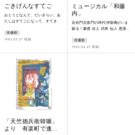
ごきげんなすてご
ミュージカル「和藤
内」
おとうとなんて、だいきらい。あ
たしはすてごになって、すてきな
近松門左衛門の時代浄瑠璃がいま
おうちにもらわれるんだ。そうい
蘇る！豪傑 佳人 武将 仙人 悪漢
俳優館
って家出した小さな女の子と、か
入り乱れて 中国大陸と日本 元禄
わいい「すてごなかま」たちのぼ
1993.05.27 収録
俳優館
と平成を繋ぐ 勇壮な祭りが始まる
うけんものがたり。
1996.04.27 収録
「天竺徳兵衛韓噺」
より 有楽町で逢い