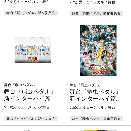
箱根学園王者復格
2.5次元ミュージカル／舞台
2.5次元ミュージカル／舞台
（ザ・キングダム）
～
舞台『弱虫ペダル』製作委員会
舞台『弱虫ペダル』製作委員会
舞台『弱虫ペダル』
舞台『弱虫ペダル』
舞台『弱虫ペダル』
舞台『弱虫ペダル』
新インターハイ篇
新インターハイ篇～
FINAL～POWER OF
制・限・解・除（リ
2.5次元ミュージカル／舞台
2.5次元ミュージカル／舞台
BIKE～
ミットブレイカー）
～
舞台『弱虫ペダル』製作委員会
舞台『弱虫ペダル』製作委員会