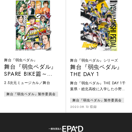
舞台『弱虫ペダル』
舞台『弱虫ペダル』シリーズ
舞台『弱虫ペダル』
舞台『弱虫ペダル』
SPARE BIKE篇～
THE DAY 1
Heroes!!～
2.5次元ミュージカル／舞台
舞台『弱虫ペダル』THE DAY 1千
葉県・総北高校に入学した小野田
舞台『弱虫ペダル』製作委員会
坂道は、千葉から秋葉原まで往復
舞台『弱虫ペダル』製作委員会
90㎞の距離を毎週ママチャリで通
うほど、アニメやフィギュアが大
2023.08.13 収録
好き。高校生になったらアニメ研
究会に入って友達を作ろう！と意
気込んでいたが、ひょんなことか
ら同じく新入生の今泉俊輔・鳴子