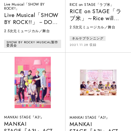
Live Musical「SHOW BY
RICE on STAGE「ラブ米」
ROCK!!」
RICE on STAGE「ラ
Live Musical「SHOW
ブ米」～Rice will
BY ROCK!!」－DO根
come～
2.5次元ミュージカル／舞台
性北学園編－夜と黒
2.5次元ミュージカル／舞台
のReflection
ネルケプランニング
SHOW BY ROCK!! MUSICAL製作
2021.11.28 収録
委員会
MANKAI STAGE『A3!』
MANKAI STAGE『A3!』
MANKAI
MANKAI
STAGE『A3!』ACT2!