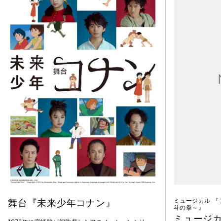
舞台『未来少年コナン』
ミュージカル 
斗の拳～』
ミュージカ