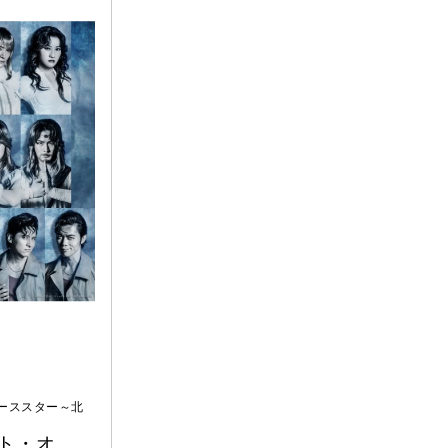
ーススター～北
ト・オ