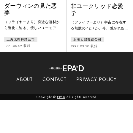
ダーウィンの見た悪
非ユークリッド恋愛
夢
学
（フライヤーより）身近な題材か
（フライヤーより）宇宙に存在す
ら進化に迫る、優しいユーモアを
る無数の♂と♀が、今、魅かれあっ
たたえた舞台ー演劇ジャーナリス
ている。そのエネルギーは一体い
上海太郎舞踏公司
上海太郎舞踏公司
ト 九鬼葉子
かばかりなのだろう。あなたの恋
は宇宙の摂理のまさしく一環なの
1991.06.09 収録
1992.03.20 収録
だ。あなたは恋の始まりを覚えて
おくべきだ。それがどう始まり、
どう終わるのかを。宇宙と恋の透
視図（パースペクティブ）。私達
はそれを、『非ユークリッド恋愛
ABOUT
CONTACT
PRIVACY POLICY
学』と呼ぶことにする。今、恋が
始まる。
Copyright ©
EPAD
All rights reserved