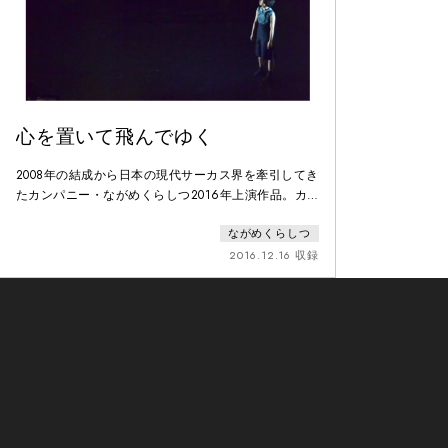
心を置いて飛んでゆく
2008年の結成から日本の現代サーカス界を牽引してき
たカンパニー・ながめくらしつ2016年上演作品。カ
ンパニー主宰のジャグラー・目黒陽介が演出を務め、
ながめくらしつ
比類なきチェロ奏者・坂本弘道とゲストミュージシャ
ンによる生演奏、美術家・カミイケタクヤの作品によ
2016.12.16 収録
って重層的に支えられた舞台空間で、高い技術を持つ
9名の演者がジャグリング、エアリアル、ダンス、ア
クロバットほか多様な身体表現を以て、独創的でサイ
トスペシフ