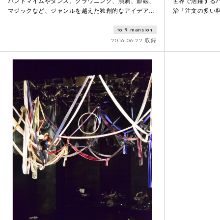
パントマイムやダンス、クラウニング、演劇、影絵、
世界で活躍する
マジックなど、ジャンルを越えた独創的なアイデア、
治「注⽂の多い料
様々な視覚的表現、ダイナミックな身体表現で豊かに
歌、ダンス、現
to R mansion
物語を描き、子どもから大人まで楽しめる舞台芸術作
生演奏でおくる
品。「テアトルノアール」という照明の特殊な仕掛け
なステージアー
2016.06.22 収録
により、観客から全く見えない闇を舞台上に出現させ
ます。目の前で人形が動き出したり、俳優やオブジェ
が突然現れたり消えたり、、、。従来の舞台の常識を
覆す全く新たな舞