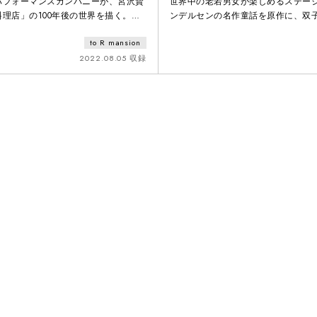
パフォーマンスカンパニーが、宮沢賢
世界中の老若男女が楽しめるステー
理店」の100年後の世界を描く。
ンデルセンの名作童話を原作に、双
代音楽作曲家と世界中の楽器を集めて
の姉妹を主人公にした物語。フラン
to R mansion
、⼤⼈から⼦どもまで楽しめるポップ
ボレーションし、「テアトルノアー
ト。
照明演出法を用いて、深い海の世界
2022.08.05 収録
無償の愛など繊細な心情を描く。