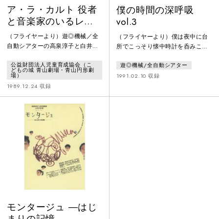
ア・ラ・カルト 役者
僕の時間の深呼吸
と音楽家のいるレス
vol.3
トラン
（フライヤーより）遊◎機械／全
（フライヤーより）僕は夜中に台
自動シアターの高泉淳子と白井晃
所でこっそり懐中時計を呑みこん
が不思議の国のヴァイオリン弾き
だ
公益財団法人児童育成協会（こ
遊◎機械/全自動シアター
中西俊博とジョイントして贈るシ
どもの城 青山劇場・青山円形劇
ャレた時間のア・ラ・カルト（一
場）
1991.02.10 収録
品料理）。青山円形劇場に突如現
1989.12.24 収録
れたワンダーランドのレストラ
ン、演劇+コンサート=素敵な素敵
なショウの始まりです。はっきり
言ってこんなの見たことない、見
たことないのに何処かなつかし
い…。さあ、何が飛び出すか?サン
タの靴下を開ける気分、味わって
下さい。
モンタージュ ―はじ
まりの記憶―