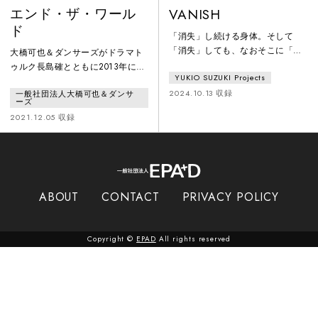
エンド・ザ・ワール
VANISH
ド
「消失」し続ける身体。そして
「消失」しても、なおそこに「在
大橋可也＆ダンサーズがドラマト
る」ダンス。創作活動の出発点と
ゥルク長島確とともに2013年に始
YUKIO SUZUKI Projects
なった劇場で、自身の原点と立ち
動したリサーチ型ダンスプロジェ
向かう三部作。果てしない身体の
2024.10.13 収録
一般社団法人大橋可也＆ダンサ
クト《ザ・ワールド》最終作品。
ーズ
探求 舞踊を捉え直すために必要な
2021.12.05 収録
逸脱 ルーツへ その先の詩体へ。
1「遺された軌跡」２「Vanish」３
「風景とともに」
ABOUT
CONTACT
PRIVACY POLICY
Copyright ©
EPAD
All rights reserved