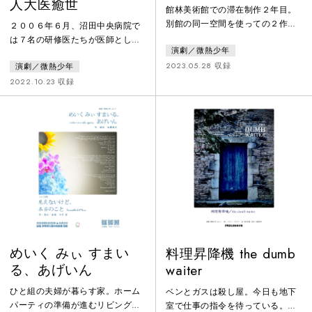
人大医癒世
館林美術館での滞在制作２年目。
別館の同一空間を使っての２作品
２００６年６月、沼田中央病院で
交互公演の１作品。被疑者は要人
は７名の研修医たちが医師として
演劇／微熱少年
狙撃の現行犯、事件の真相をめぐ
の基礎的な能力を身に着けるため
り引き寄せられる運命、取り調べ
2023.05.28 収録
演劇／微熱少年
日々切磋琢磨している。１年目研
る者と取り調べられる者、両者を
修医たちはそれぞれの技術習得に
2022.10.23 収録
隔てるのは何か、そして浮き彫り
夢中、２年目研修医はそろそろ研
になるこの国の「寂しさ」
修終了後の進路も気になり始めて
いる。ある日、２年目研修医杉下
が当直研修明けの朝、研修病院探
しのための診療参加型医療実習
「クリニカルクラークシップ」に
参加するため医学生松井敬がやっ
てくる。第２４回劇作家協会新人
戯曲賞１次通
めいく みぃ すまい
料理昇降機 the dumb
る、あげいん
waiter
ひと組の夫婦が暮らす家。ホーム
ベンとガスは殺し屋。今日も地下
パーティの準備が進むリビング／
室で仕事の指令を待っている。す