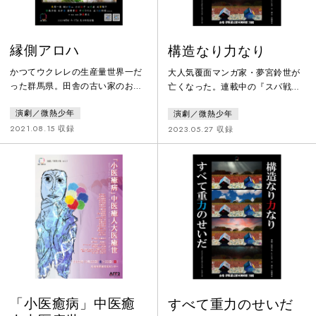
縁側アロハ
構造なり力なり
かつてウクレレの生産量世界一だ
大人気覆面マンガ家・夢宮鈴世が
った群馬県。田舎の古い家のお盆
亡くなった。連載中の『スパ戦士
の一日を描くことで、その土地の
グローカスの娘』が多額の制作
演劇／微熱少年
演劇／微熱少年
歴史と日本の戦後史の一断面を描
費・宣伝費をかけて配信されるの
いた静かな演劇。2020年上演予定
を直前にして担当編集者・大庭津
2021.08.15 収録
2023.05.27 収録
だったがコロナで中止。座組を維
奈子は死因含めその事実を伏せ、
持したまま翌年コロナ禍での上演
チーフアシスタントだった申徹に
となった。
夢宮鈴世として描き続けるよう依
頼する。申徹は夢宮鈴世として描
くことを了承する。大庭が元漫画
家のフーコー三原だったことが露
呈する。申徹の作家としての実存
性と、出版や創作をめぐる構造が
対立する。
「小医癒病」中医癒
すべて重力のせいだ