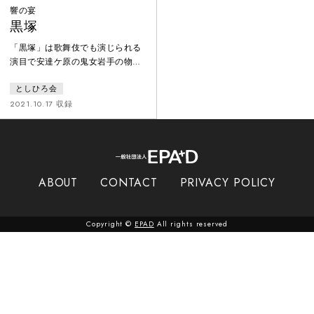
響の宴
黒塚
「黒塚」は歌舞伎でも演じられる
演目で安達ケ原の鬼女岩手の物語
であるが、歌舞伎では岩手がどう
としひろ会
して鬼女となったのかという物語
の前段は演じられていない。今回
2021.10.17 収録
この作品では初めての演出として
その前段を噺家の桂米團治氏が語
りとして口演し長唄を聴くだけで
なく観客の物語への没入と理解を
促すという趣向を凝らした内容と
ABOUT
CONTACT
PRIVACY POLICY
なった。演奏は杵屋勝七郎、人間
国宝杵屋東成をはじめとした長唄
の第一線で活躍する面々によるも
Copyright ©
EPAD
All rights reserved
のである。