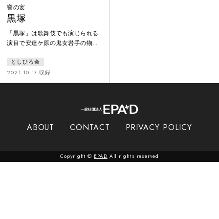
響の宴
黒塚
「黒塚」は歌舞伎でも演じられる
演目で安達ケ原の鬼女岩手の物語
であるが、歌舞伎では岩手がどう
としひろ会
して鬼女となったのかという物語
の前段は演じられていない。今回
2021.10.17 収録
この作品では初めての演出として
その前段を噺家の桂米團治氏が語
りとして口演し長唄を聴くだけで
なく観客の物語への没入と理解を
促すという趣向を凝らした内容と
ABOUT
CONTACT
PRIVACY POLICY
なった。演奏は杵屋勝七郎、人間
国宝杵屋東成をはじめとした長唄
の第一線で活躍する面々によるも
Copyright ©
EPAD
All rights reserved
のである。