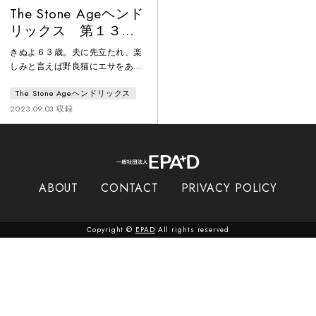
The Stone Ageヘンド
リックス 第１３回
公演「それなのに楽
きぬよ６３歳。夫に先立たれ、楽
しいと言う」
しみと言えば野良猫にエサをあげ
ること。そんな野良猫も最近は姿
The Stone Ageヘンドリックス
を見ていない。そんな折、昔の劇
団仲間が訪ねてきた。彼らの説得
2023.09.03 収録
で、しぶしぶ芝居の稽古を始める
きぬよ。だが数十年ぶりの芝居は
楽しかった。きぬよに認知症の傾
向があり心配になって実家に戻っ
てきた、きぬよの一人娘のなお
ABOUT
CONTACT
PRIVACY POLICY
み。きぬよとなおみのこれまでと
これからの物語。きぬよ、人生最
後の大舞台の幕があがる！！
Copyright ©
EPAD
All rights reserved