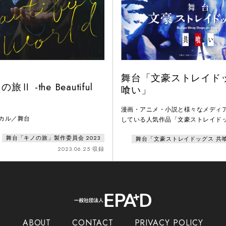
」
舞台「文豪ストレイドッ
Ⅱ -the Beautiful
喰い」
漫画・アニメ・⼩説と様々なメディ
ジカル／舞台
している⼈気作品「⽂豪ストレイド
は、舞台シリーズ最終章として、TV
舞台「キノの旅」製作委員会 2023
舞台「文豪ストレイドッグス 共
レイドッグス」第3シーズンを原作
2023.06.25 収録
の表現で「共喰い」のエピソードを
ABOUT
CONTACT
PRIVACY POLICY