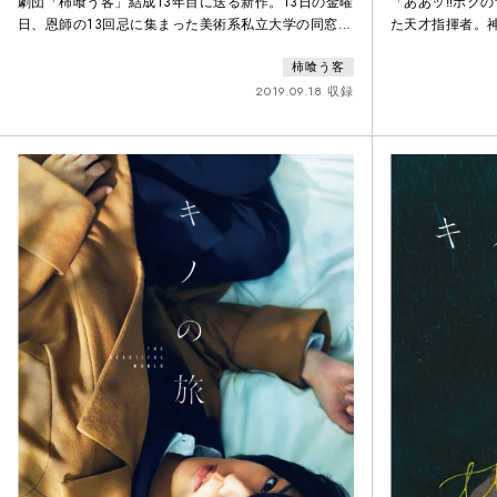
劇団「柿喰う客」結成13年目に送る新作。13日の金曜
「ああッ‼ボクの
日、恩師の13回忌に集まった美術系私立大学の同窓生
た天才指揮者。
13人を巡る物語が繰り広げられた。
そ。愛と狂気の
柿喰う客
2019.09.18 収録