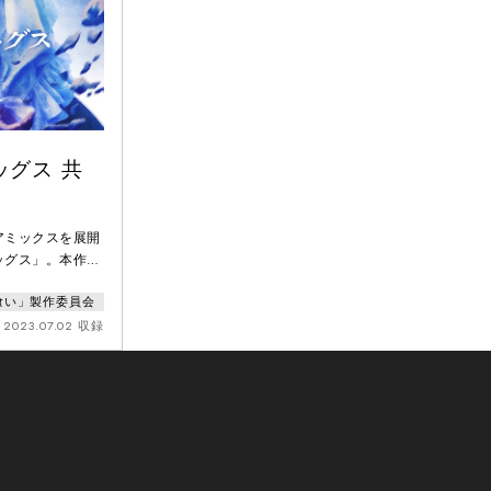
グス 共
アミックスを展開
ッグス」。本作
アニメ「文豪スト
喰い」製作委員会
に、舞台ならでは
描きました。
2023.07.02 収録