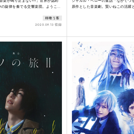
音楽が鳴り止まない!!!」世界が認め
シャルル・ペローの童話「ながぐつ
神の旋律を奏でる交響楽団。ようこ
原作とした音楽劇。賢いねこの活躍
演奏会へ。
れる人間の姿を、歌と踊りでユーモ
柿喰う客
の最後には、財産や名誉などではな
もの」への気づきを与える。
2025.09.13 収録