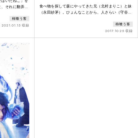
をはいたねこ」を
食べ物を探して森にやってきた兄（北村まりこ）と妹
と、それに翻弄さ
（永田紗茅）。ひょんなことから、人さらい（守谷勇
ラスに描く。物語
人）に攫われ、妹はお金持ち（村松洸希）の家へ、兄
柿喰う客
い「本当に大切な
柿喰う客
はサーカス団に売られてしまう。兄は有名になり妹を
2021.01.15 収録
迎えに行くために、サーカス団で芸を磨くことを決
2017.10.25 収録
め、団長（とよだ恭兵）や見世物女（七味まゆ味）に
教えを乞う。しかし、その大人気のサーカス団の秘密
は…！？