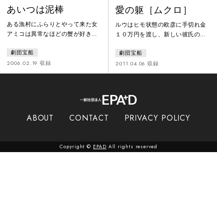
あいつは泥棒
愛の躯［ムクロ］
ある漁村にふらりとやって来た女
ルウはヒモ状態の欧彦に手切れ金
アミコは異常なほどの蟹が好きだ
１０万円を渡し、新しい彼氏の満
った。身寄りのないアミコを家に
太郎と同棲を始めるが、１０日も
劇団宝船
劇団宝船
置いてやる漁師の男ゲソン。女を
しないうちに有り金を使い果たし
追ってアヤしい男がやって来て事
た欧彦が戻って来てしまう。何故
2006.02.19 収録
2011.04.06 収録
態は混乱する。やがて、アミコは
か始まる３人の同居生活。そし
カニを食べ過ぎてついに蟹アレル
て、欧彦はルウの親友の杏と付き
ギーになってしまう。もう蟹が食
合い始める。モヤモヤしたルウ
べられないと悲しむアミコ。そん
は、欧彦と再び関係を持ってしま
な頃、漁師たちは数々の漁師の命
う。こんな関係よくない…と、欧
ABOUT
CONTACT
PRIVACY POLICY
を奪った伝説の１３本脚の蟹との
彦に諭され混乱したルウは、欧彦
闘いに挑むのだった。
に「死んでほしい」と、頼むのだ
った。
Copyright ©
EPAD
All rights reserved