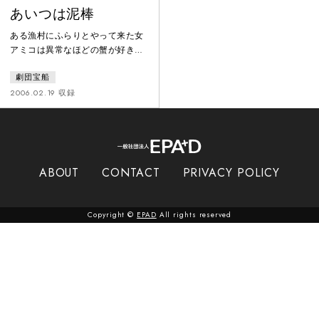
あいつは泥棒
ある漁村にふらりとやって来た女
アミコは異常なほどの蟹が好きだ
った。身寄りのないアミコを家に
劇団宝船
置いてやる漁師の男ゲソン。女を
追ってアヤしい男がやって来て事
2006.02.19 収録
態は混乱する。やがて、アミコは
カニを食べ過ぎてついに蟹アレル
ギーになってしまう。もう蟹が食
べられないと悲しむアミコ。そん
な頃、漁師たちは数々の漁師の命
ABOUT
CONTACT
PRIVACY POLICY
を奪った伝説の１３本脚の蟹との
闘いに挑むのだった。
Copyright ©
EPAD
All rights reserved