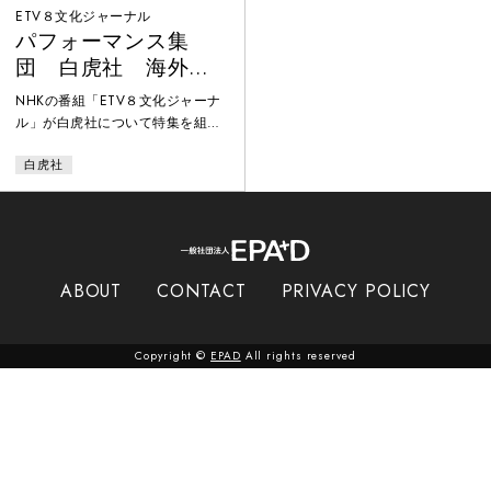
ETV８文化ジャーナル
パフォーマンス集
団 白虎社 海外ブ
ームの秘密
NHKの番組「ETV８文化ジャーナ
ル」が白虎社について特集を組
み、主宰の大須賀勇をゲストに迎
白虎社
え、白虎社人気の秘密をさぐる。
「PARCOスーパースクール 白虎
社的世界」、「白虎社東京公演
ひばりと寝ジャカ」（後楽園アイ
スパレス）、ビデオ作品「ミラク
ルレポート」、インドネシアツア
ABOUT
CONTACT
PRIVACY POLICY
ー、熊野合宿など大須賀の多岐に
渡る活動が紹介される。東京公演
は大島渚、南伸坊、フランソワー
Copyright ©
EPAD
All rights reserved
ズ・モレシャンなども観覧し、一
般の