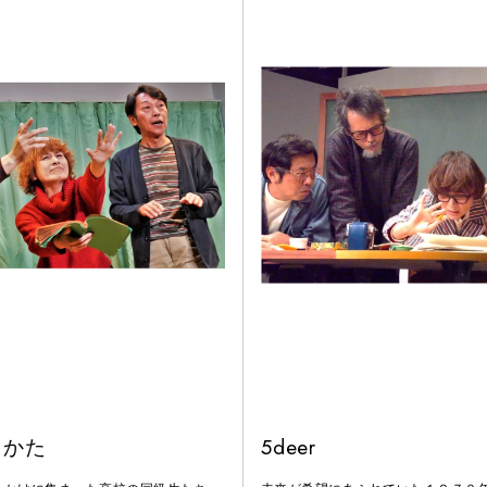
たかた
5deer