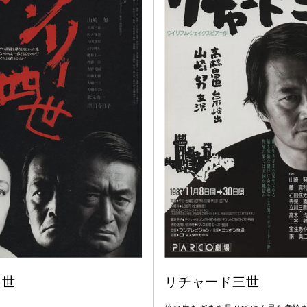
４世
リチャード三世