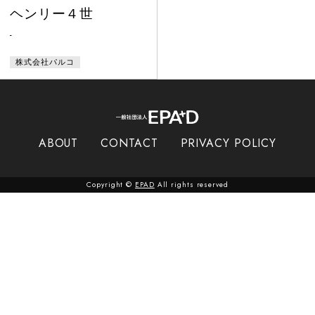
ヘンリー４世
-
株式会社パルコ
ABOUT
CONTACT
PRIVACY POLICY
Copyright ©
EPAD
All rights reserved